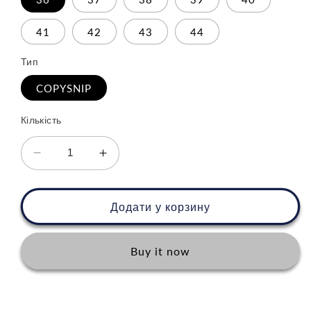
41
42
43
44
Тип
COPYSNIP
Кількість
Зменшити
Збільшити
кількість
кількість
для
для
Adidas
Adidas
Додати у корзину
E5
E5
Buy it now