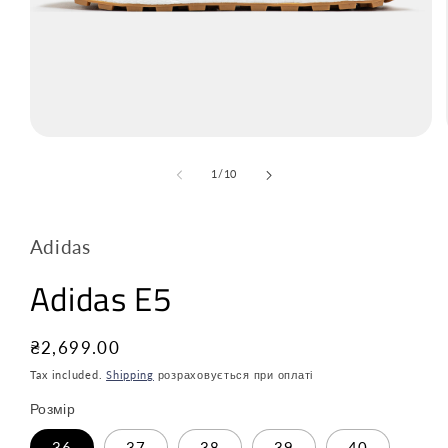
з
1
/
10
Adidas
Adidas E5
Звичайна
₴2,699.00
ціна
Tax included.
Shipping
розраховується при оплаті
Розмір
36
37
38
39
40