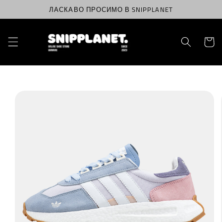
Перейти
ЛАСКАВО ПРОСИМО В SNIPPLANET
до
вмісту
Корзин
Перейти
до
інформації
про
продукт