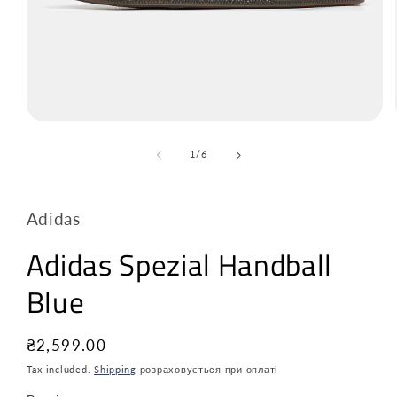
з
1
/
6
Adidas
Adidas Spezial Handball
Blue
Звичайна
₴2,599.00
ціна
Tax included.
Shipping
розраховується при оплаті