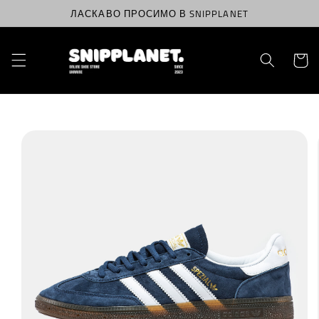
Перейти
ЛАСКАВО ПРОСИМО В SNIPPLANET
до
вмісту
Корзин
Перейти
до
інформації
про
продукт