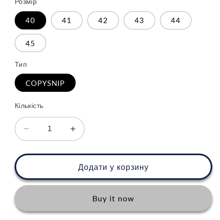
Розмір
40
41
42
43
44
45
Тип
COPYSNIP
Кількість
Зменшити
Збільшити
кількість
кількість
для
для
Adidas
Adidas
Додати у корзину
Spezial
Spezial
Handball
Handball
Blue
Blue
Buy it now