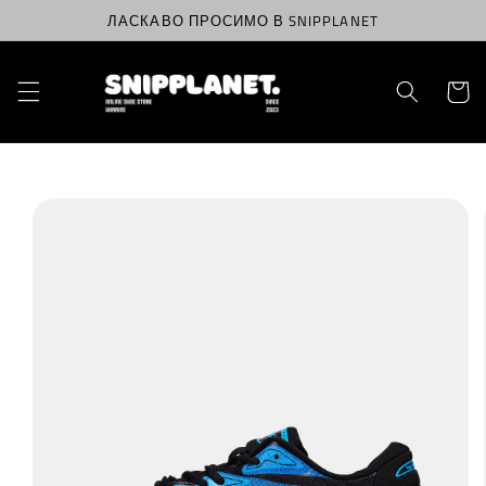
Перейти
ЛАСКАВО ПРОСИМО В SNIPPLANET
до
вмісту
Корзин
Перейти
до
інформації
про
продукт