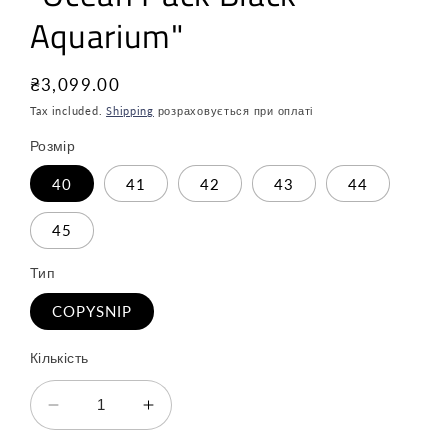
Aquarium"
Звичайна
₴3,099.00
ціна
Tax included.
Shipping
розраховується при оплаті
Розмір
40
41
42
43
44
45
Тип
COPYSNIP
Кількість
Зменшити
Збільшити
кількість
кількість