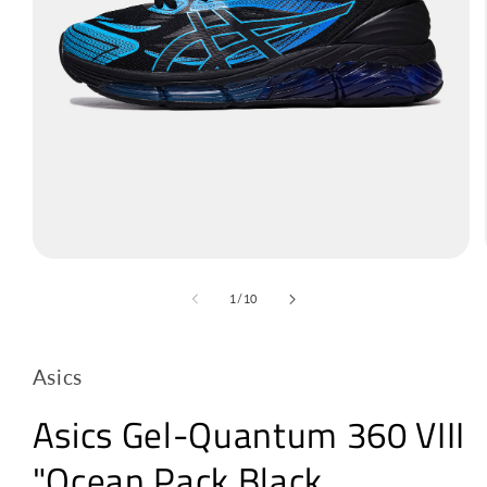
з
1
/
10
Asics
Asics Gel-Quantum 360 VIII
"Ocean Pack Black