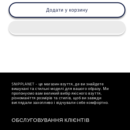
для
для
Asics
Asics
Додати у корзину
Gel-
Gel-
Quantum
Quantum
360
360
VIII
VIII
&quot;Ocean
&quot;Ocean
Pack
Pack
Black
Black
Aquarium&quot;
Aquarium&quot;
SNIPPLANET - це магазин взуття, де ви знайдете
вишукані та стильні моделі для вашого образу. Ми
пропонуємо вам великий вибір якісного взуття,
різноманіття розмірів та стилів, щоб ви завжди
виглядали захопливо і відчували себе комфортно.
ОБСЛУГОВУВАННЯ КЛІЄНТІВ