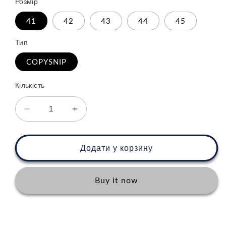
Розмір
41
42
43
44
45
Тип
COPYSNIP
Кількість
Зменшити
Збільшити
кількість
кількість
для
для
Asics
Asics
Додати у корзину
Gel-
Gel-
Sonoma
Sonoma
15-
15-
Buy it now
50
50
Gore-
Gore-
Tex
Tex