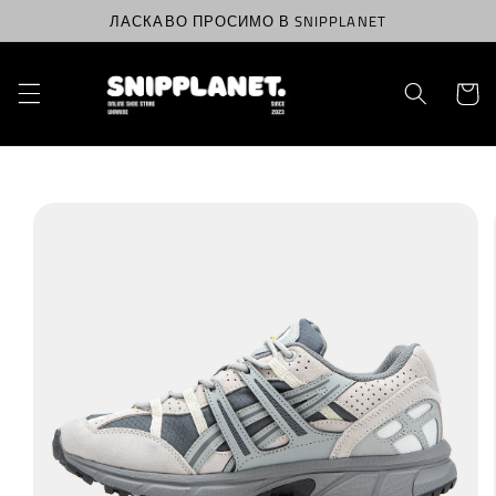
Перейти
ЛАСКАВО ПРОСИМО В SNIPPLANET
до
вмісту
Корзин
Перейти
до
інформації
про
продукт