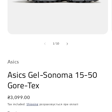
з
1
/
10
Asics
Asics Gel-Sonoma 15-50
Gore-Tex
Звичайна
₴3,099.00
ціна
Tax included.
Shipping
розраховується при оплаті