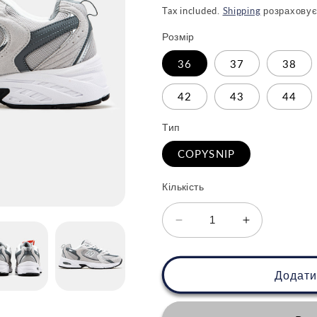
ціна
Tax included.
Shipping
розраховує
Розмір
36
37
38
42
43
44
Тип
COPYSNIP
Кількість
Зменшити
Збільшити
кількість
кількість
для
для
New
New
Додати
Balance
Balance
530
530