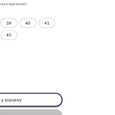
ться при оплаті
39
40
41
45
 у корзину