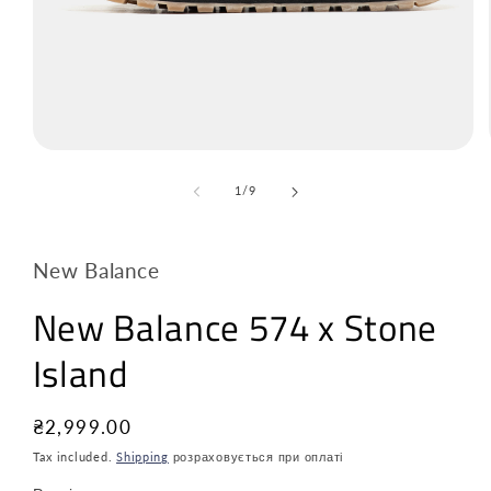
з
1
/
9
New Balance
New Balance 574 x Stone
Island
Звичайна
₴2,999.00
ціна
Tax included.
Shipping
розраховується при оплаті