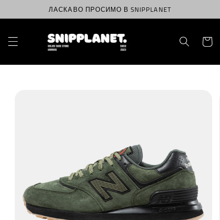
Перейти
ЛАСКАВО ПРОСИМО В SNIPPLANET
до
вмісту
Корзин
Перейти
до
інформації
про
продукт