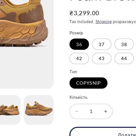
Звичайна
₴3,299.00
ціна
Tax included.
Shipping
розраховує
Розмір
36
37
38
42
43
44
Тип
COPYSNIP
Кількість
Зменшити
Збільшити
кількість
кількість
для
для
New
New
Додати