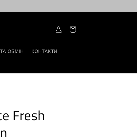
Log
Корзина
in
ТА ОБМІН
КОНТАКТИ
e Fresh
wn