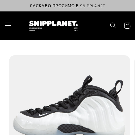
Перейти
ЛАСКАВО ПРОСИМО В SNIPPLANET
до
вмісту
Корзин
Перейти
до
інформації
про
продукт