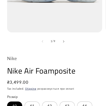
з
1
/
9
Nike
Nike Air Foamposite
Звичайна
₴3,499.00
ціна
Tax included.
Shipping
розраховується при оплаті
Розмір
40
41
42
43
44