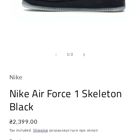
з
1
/
2
Nike
Nike Air Force 1 Skeleton
Black
Звичайна
₴2,399.00
ціна
Tax included.
Shipping
розраховується при оплаті