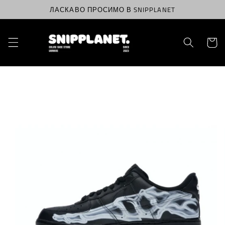
Перейти
ЛАСКАВО ПРОСИМО В SNIPPLANET
до
вмісту
Корзин
Перейти
до
інформації
про
продукт