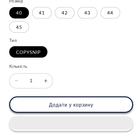
Розмір
40
41
42
43
44
45
Тип
COPYSNIP
Кількість
Зменшити
Збільшити
кількість
кількість
для
для
Nike
Nike
Додати у корзину
Air
Air
Force
Force
1
1
Skeleton
Skeleton
Black
Black