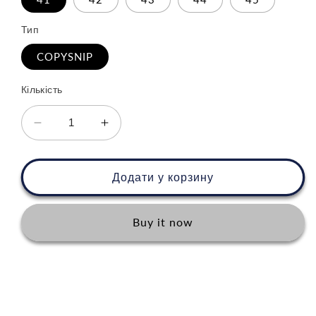
Тип
COPYSNIP
Кількість
Зменшити
Збільшити
кількість
кількість
для
для
Nike
Nike
Додати у корзину
Air
Air
Humara
Humara
Buy it now