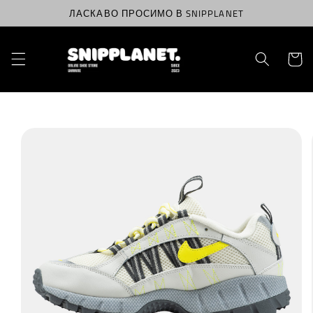
Перейти
ЛАСКАВО ПРОСИМО В SNIPPLANET
до
вмісту
Корзин
Перейти
до
інформації
про
продукт