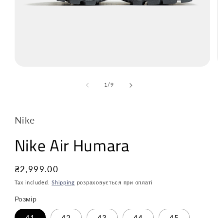
з
1
/
9
Nike
Nike Air Humara
Звичайна
₴2,999.00
ціна
Tax included.
Shipping
розраховується при оплаті
Розмір
41
42
43
44
45