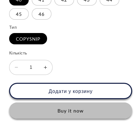
45
46
Тип
COPYSNIP
Кількість
Зменшити
Збільшити
кількість
кількість
для
для
Nike
Nike
Додати у корзину
Air
Air
Jordan
Jordan
4
4
Buy it now
KAWS
KAWS