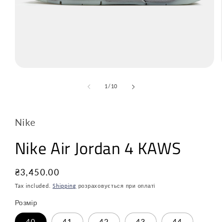
з
1
/
10
Nike
Nike Air Jordan 4 KAWS
Звичайна
₴3,450.00
ціна
Tax included.
Shipping
розраховується при оплаті
Розмір
40
41
42
43
44