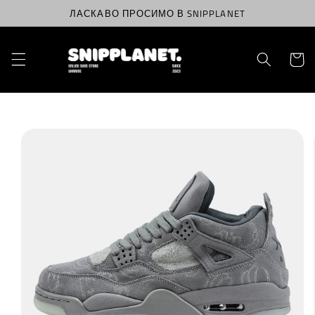
Перейти
ЛАСКАВО ПРОСИМО В SNIPPLANET
до
вмісту
Корзин
Перейти
до
інформації
про
продукт