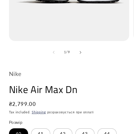
з
1
/
9
Nike
Nike Air Max Dn
Звичайна
₴2,799.00
ціна
Tax included.
Shipping
розраховується при оплаті
Розмір
40
41
42
43
44