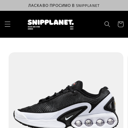
Перейти
ЛАСКАВО ПРОСИМО В SNIPPLANET
до
вмісту
Корзин
Перейти
до
інформації
про
продукт