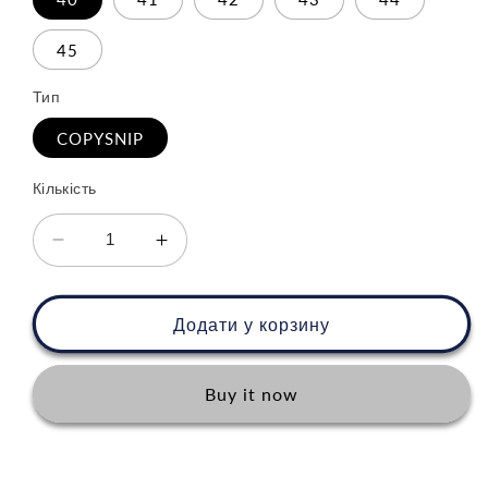
45
Тип
COPYSNIP
Кількість
Зменшити
Збільшити
кількість
кількість
для
для
Nike
Nike
Додати у корзину
Air
Air
Max
Max
Dn
Dn
Buy it now