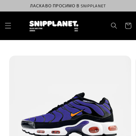
Перейти
ЛАСКАВО ПРОСИМО В SNIPPLANET
до
вмісту
Корзин
Перейти
до
інформації
про
продукт