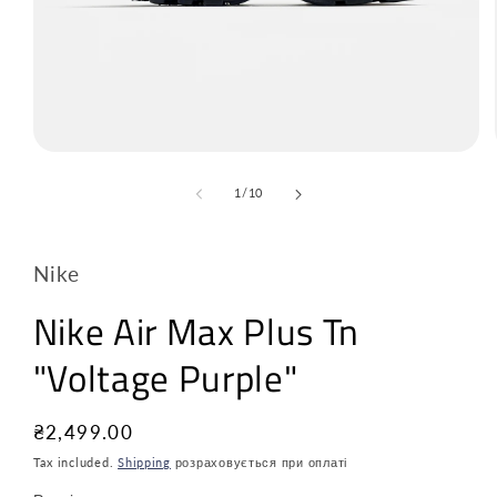
з
1
/
10
Nike
Nike Air Max Plus Tn
"Voltage Purple"
Звичайна
₴2,499.00
ціна
Tax included.
Shipping
розраховується при оплаті