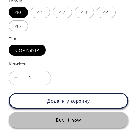
Розмір
40
41
42
43
44
45
Тип
COPYSNIP
Кількість
Зменшити
Збільшити
кількість
кількість
для
для
Nike
Nike
Додати у корзину
Air
Air
Max
Max
Plus
Plus
Buy it now
Tn
Tn
&quot;Voltage
&quot;Voltage