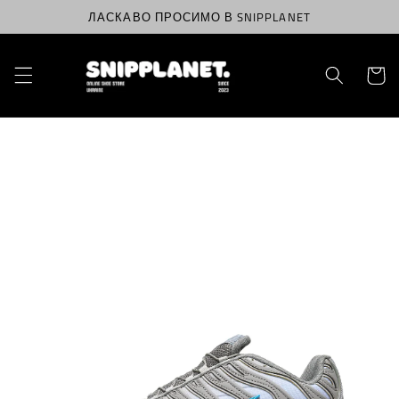
Перейти
ЛАСКАВО ПРОСИМО В SNIPPLANET
до
вмісту
Корзин
Перейти
до
інформації
про
продукт