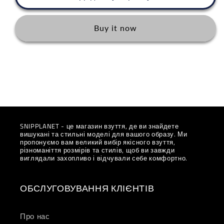
Air
Air
Max
Max
TN
TN
Buy it now
Grey
Grey
“Waterproof”
“Waterproof”
SNIPPLANET - це магазин взуття, де ви знайдете
вишукані та стильні моделі для вашого образу. Ми
пропонуємо вам великий вибір якісного взуття,
різноманіття розмірів та стилів, щоб ви завжди
виглядали захопливо і відчували себе комфортно.
ОБСЛУГОВУВАННЯ КЛІЄНТІВ
Про нас