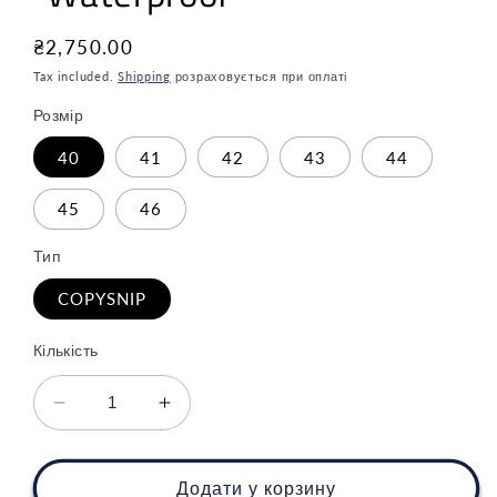
Звичайна
₴2,750.00
ціна
Tax included.
Shipping
розраховується при оплаті
Розмір
40
41
42
43
44
45
46
Тип
COPYSNIP
Кількість
Зменшити
Збільшити
кількість
кількість
для
для
Nike
Nike
Додати у корзину