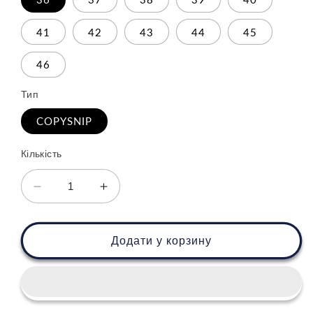
41
42
43
44
45
46
Тип
COPYSNIP
Кількість
Зменшити
Збільшити
кількість
кількість
для
для
Nike
Nike
Додати у корзину
Air
Air
More
More
Uptempo
Uptempo