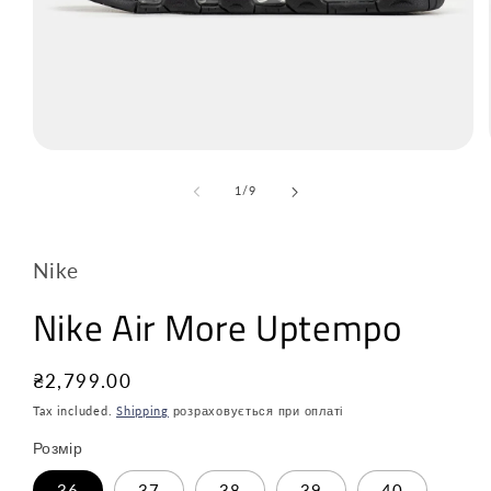
з
1
/
9
Nike
Nike Air More Uptempo
Звичайна
₴2,799.00
ціна
Tax included.
Shipping
розраховується при оплаті
Розмір
36
37
38
39
40