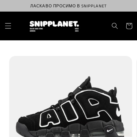
Перейти
ЛАСКАВО ПРОСИМО В SNIPPLANET
до
вмісту
Корзин
Перейти
до
інформації
про
продукт