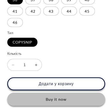
41
42
43
44
45
46
Тип
COPYSNIP
Кількість
Зменшити
Збільшити
кількість
кількість
для
для
Nike
Nike
Додати у корзину
Air
Air
More
More
Uptempo
Uptempo
Buy it now