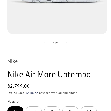
з
1
/
9
Nike
Nike Air More Uptempo
Звичайна
₴2,799.00
ціна
Tax included.
Shipping
розраховується при оплаті
Розмір
36
37
38
39
40