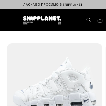
Перейти
ЛАСКАВО ПРОСИМО В SNIPPLANET
до
вмісту
Корзин
Перейти
до
інформації
про
продукт