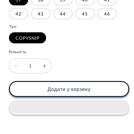
42
43
44
45
46
Тип
COPYSNIP
Кількість
Зменшити
Збільшити
кількість
кількість
для
для
Nike
Nike
Додати у корзину
SB
SB
Dunk
Dunk
Low
Low