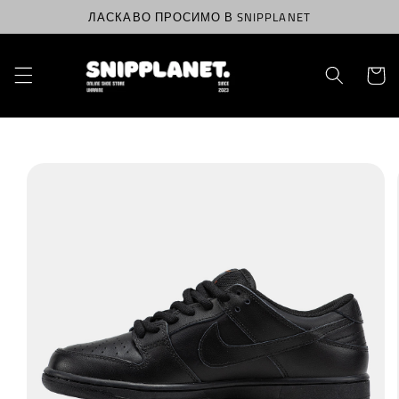
Перейти
ЛАСКАВО ПРОСИМО В SNIPPLANET
до
вмісту
Корзин
Перейти
до
інформації
про
продукт