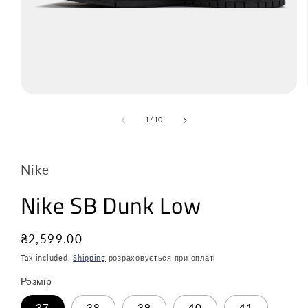
з
1
/
10
Nike
Nike SB Dunk Low
Звичайна
₴2,599.00
ціна
Tax included.
Shipping
розраховується при оплаті
Розмір
37
38
39
40
41