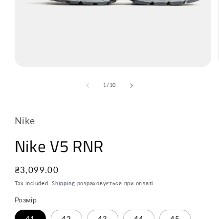
з
1
/
10
Nike
Nike V5 RNR
Звичайна
₴3,099.00
ціна
Tax included.
Shipping
розраховується при оплаті
Розмір
41
42
43
44
45