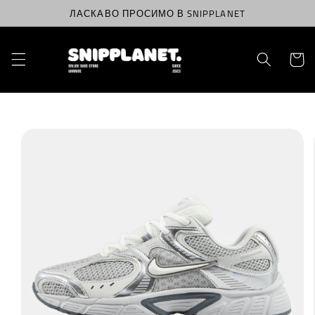
Перейти
ЛАСКАВО ПРОСИМО В SNIPPLANET
до
вмісту
Корзин
Перейти
до
інформації
про
продукт