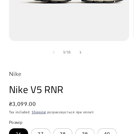
з
1
/
11
Nike
Nike V5 RNR
Звичайна
₴3,099.00
ціна
Tax included.
Shipping
розраховується при оплаті
Розмір
36
37
38
39
40