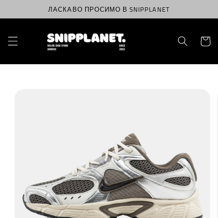
Перейти
ЛАСКАВО ПРОСИМО В SNIPPLANET
до
вмісту
Корзин
Перейти
до
інформації
про
продукт