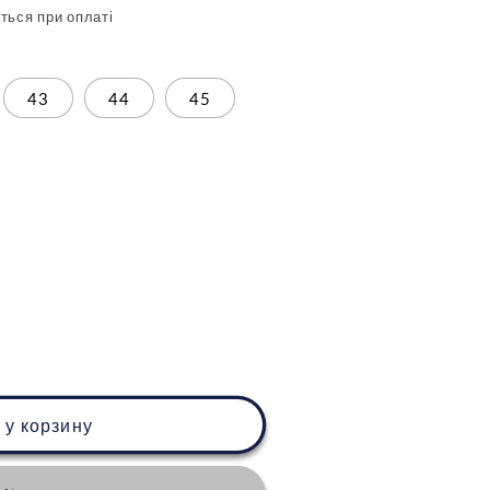
ться при оплаті
43
44
45
 у корзину