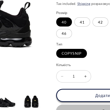
ціна
Tax included.
Shipping
розраховує
Розмір
40
41
42
46
Тип
COPYSNIP
Кількість
Зменшити
Збільшити
кількість
кількість
для
для
Nike
Nike
Додати
VaporMax
VaporMax
Plus
Plus