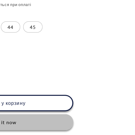
ться при оплаті
44
45
 у корзину
 it now