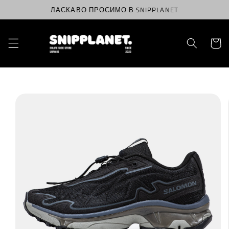
Перейти
ЛАСКАВО ПРОСИМО В SNIPPLANET
до
вмісту
Корзин
Перейти
до
інформації
про
продукт