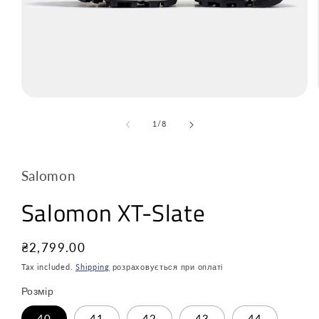
з
1
/
8
Salomon
Salomon XT-Slate
Звичайна
₴2,799.00
ціна
Tax included.
Shipping
розраховується при оплаті
Розмір
40
41
42
43
44