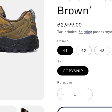
Brown’
Звичайна
₴2,999.00
ціна
Tax included.
Shipping
розраховує
Розмір
41
42
43
Тип
COPYSNIP
Кількість
Зменшити
Збільшити
кількість
кількість
для
для