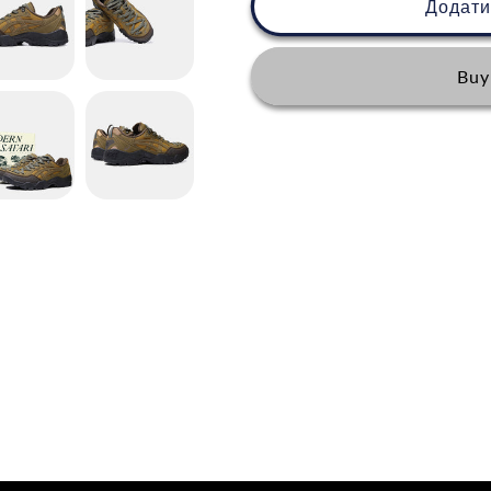
U.SAGE
U.SAGE
Додати
x
x
Asics
Asics
Gel-
Gel-
Buy
Pickax
Pickax
‘Modern
‘Modern
Safari
Safari
Brown’
Brown’