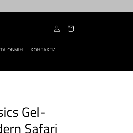
Log
Корзина
in
ТА ОБМІН
КОНТАКТИ
ics Gel-
ern Safari